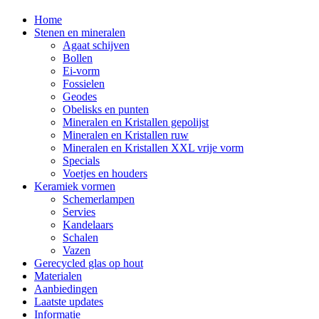
Home
Stenen en mineralen
Agaat schijven
Bollen
Ei-vorm
Fossielen
Geodes
Obelisks en punten
Mineralen en Kristallen gepolijst
Mineralen en Kristallen ruw
Mineralen en Kristallen XXL vrije vorm
Specials
Voetjes en houders
Keramiek vormen
Schemerlampen
Servies
Kandelaars
Schalen
Vazen
Gerecycled glas op hout
Materialen
Aanbiedingen
Laatste updates
Informatie