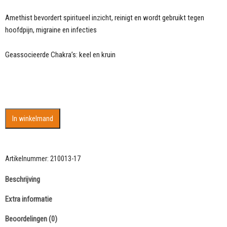
Amethist bevordert spiritueel inzicht, reinigt en wordt gebruikt tegen
hoofdpijn, migraine en infecties
Geassocieerde Chakra’s: keel en kruin
Donkerpaarse
In winkelmand
Amethist
cluster
111
gram
Artikelnummer:
210013-17
aantal
Beschrijving
Extra informatie
Beoordelingen (0)