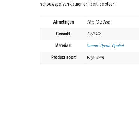
schouwspel van kleuren en ‘leeft’ de steen.
Afmetingen
16 x 13 x 7cm
Gewicht
1.68 kilo
Materiaal
Groene Opaal
,
Opaliet
Product soort
Vrije vorm