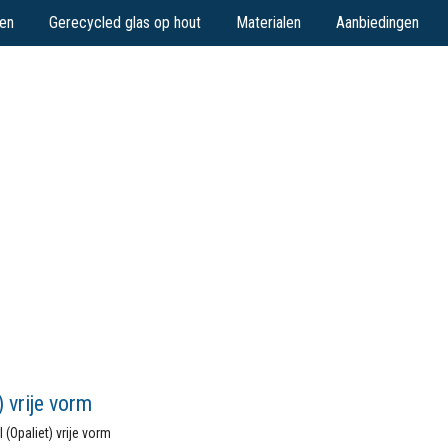
en
Gerecycled glas op hout
Materialen
Aanbiedingen
 vrije vorm
(Opaliet) vrije vorm