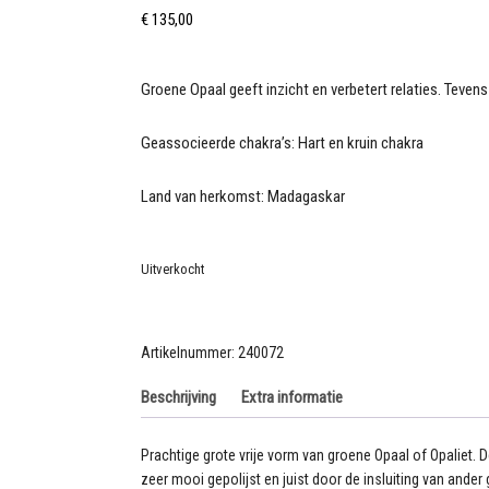
€
135,00
Groene Opaal geeft inzicht en verbetert relaties. Tevens 
Geassocieerde chakra’s: Hart en kruin chakra
Land van herkomst: Madagaskar
Uitverkocht
Artikelnummer:
240072
Beschrijving
Extra informatie
Prachtige grote vrije vorm van groene Opaal of Opaliet. D
zeer mooi gepolijst en juist door de insluiting van ande