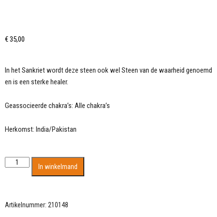
€
35,00
In het Sankriet wordt deze steen ook wel Steen van de waarheid genoemd
en is een sterke healer.
Geassocieerde chakra’s: Alle chakra’s
Herkomst: India/Pakistan
Kwarts
In winkelmand
kristal
punt
(ruw
en
Artikelnummer:
210148
ongeslepen)