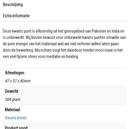
Beschrijving
304
gram
Extra informatie
aantal
Deze kwarts punt is afkomstig uit het grensgebied van Pakistan en India en
is onbewerkt. Wij kiezen bewust voor onbewerkt kwarts punten omwille van
de pure energie van het materiaal wat we niet verloren willen laten gaan
door de bewerking. Misschien oogt het daardoor minder mooi maar is het
een veel fijnere steen voor mediatie en healing.
Afmetingen
47 x 57 x 80mm
Gewicht
304 gram
Materiaal
Kwarts kristal
Product soort