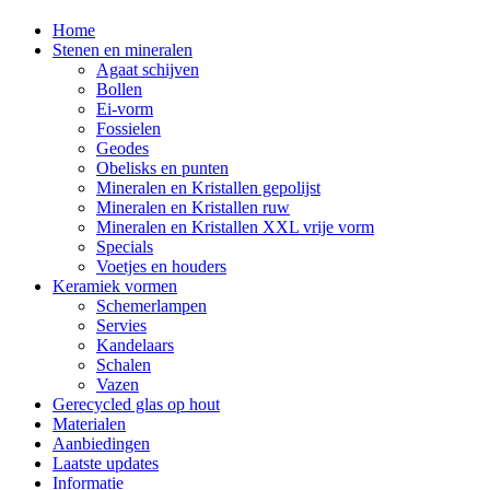
Home
Stenen en mineralen
Agaat schijven
Bollen
Ei-vorm
Fossielen
Geodes
Obelisks en punten
Mineralen en Kristallen gepolijst
Mineralen en Kristallen ruw
Mineralen en Kristallen XXL vrije vorm
Specials
Voetjes en houders
Keramiek vormen
Schemerlampen
Servies
Kandelaars
Schalen
Vazen
Gerecycled glas op hout
Materialen
Aanbiedingen
Laatste updates
Informatie