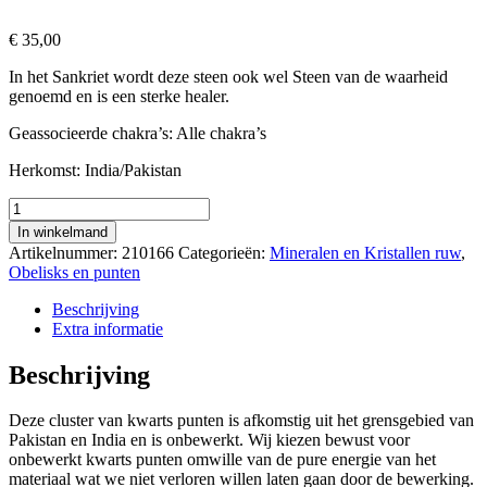
€
35,00
In het Sankriet wordt deze steen ook wel Steen van de waarheid
genoemd en is een sterke healer.
Geassocieerde chakra’s: Alle chakra’s
Herkomst: India/Pakistan
Kwarts
kristal
In winkelmand
punt
Artikelnummer:
210166
Categorieën:
Mineralen en Kristallen ruw
,
cluster
Obelisks en punten
(ruw
en
Beschrijving
ongeslepen)
Extra informatie
110
gram
Beschrijving
aantal
Deze cluster van kwarts punten is afkomstig uit het grensgebied van
Pakistan en India en is onbewerkt. Wij kiezen bewust voor
onbewerkt kwarts punten omwille van de pure energie van het
materiaal wat we niet verloren willen laten gaan door de bewerking.