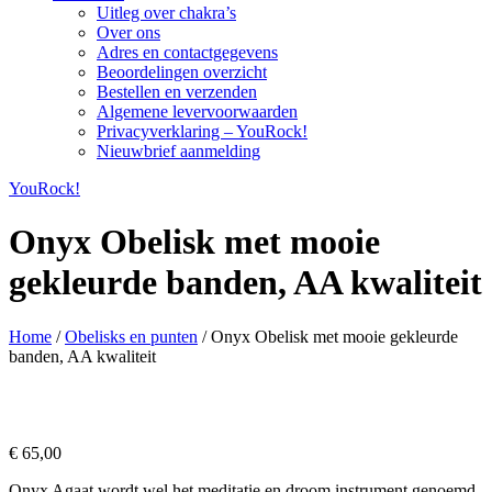
Uitleg over chakra’s
Over ons
Adres en contactgegevens
Beoordelingen overzicht
Bestellen en verzenden
Algemene levervoorwaarden
Privacyverklaring – YouRock!
Nieuwbrief aanmelding
YouRock!
Onyx Obelisk met mooie
gekleurde banden, AA kwaliteit
Home
/
Obelisks en punten
/ Onyx Obelisk met mooie gekleurde
banden, AA kwaliteit
€
65,00
Onyx Agaat wordt wel het meditatie en droom instrument genoemd,