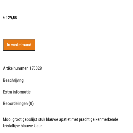
€
129,00
Bijzondere
In winkelmand
Blauwe
Apatiet
steen
in
Artikelnummer:
170028
vrije
Beschrijving
vorm
aantal
Extra informatie
Beoordelingen (0)
Mooi groot gepolijst stuk blauwe apatiet met prachtige kenmerkende
kristallijne blauwe kleur.