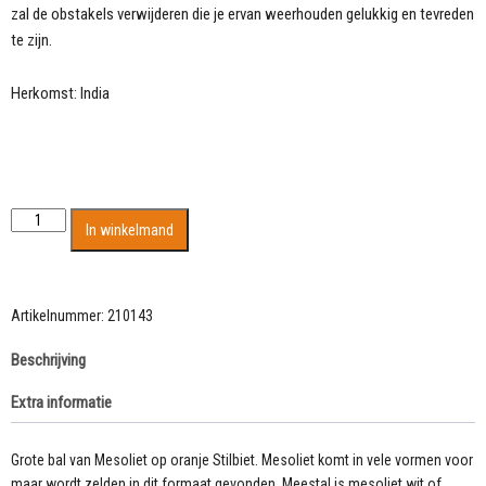
zal de obstakels verwijderen die je ervan weerhouden gelukkig en tevreden
te zijn.
Herkomst: India
Enorme
In winkelmand
bal
van
Mesoliet
op
Artikelnummer:
210143
oranje
Beschrijving
Stilbiet
aantal
Extra informatie
Grote bal van Mesoliet op oranje Stilbiet. Mesoliet komt in vele vormen voor
maar wordt zelden in dit formaat gevonden. Meestal is mesoliet wit of