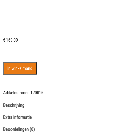
€
169,00
Groot
In winkelmand
stuk
gepolijst
Polichroom
Jaspis
Artikelnummer:
170016
met
Beschrijving
bijzondere
kleuren
Extra informatie
aantal
Beoordelingen (0)