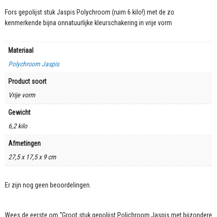
Fors gepolijst stuk Jaspis Polychroom (ruim 6 kilo!) met de zo
kenmerkende bijna onnatuurlijke kleurschakering in vrije vorm
Materiaal
Polychroom Jaspis
Product soort
Vrije vorm
Gewicht
6,2 kilo
Afmetingen
27,5 x 17,5 x 9 cm
Er zijn nog geen beoordelingen.
Wees de eerste om “Groot stuk gepolijst Polichroom Jaspis met bijzondere