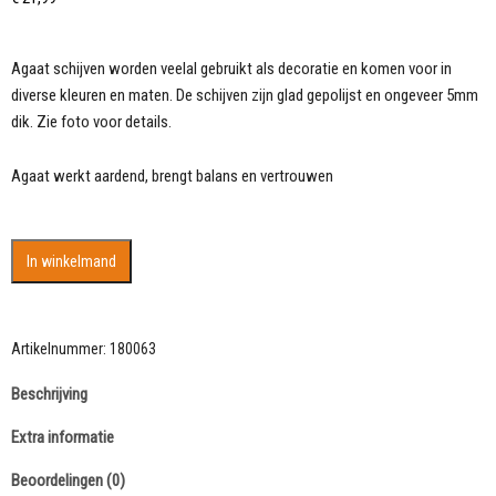
Agaat schijven worden veelal gebruikt als decoratie en komen voor in
diverse kleuren en maten. De schijven zijn glad gepolijst en ongeveer 5mm
dik. Zie foto voor details.
Agaat werkt aardend, brengt balans en vertrouwen
Agaat
In winkelmand
schijf
met
mooie
lijnen
Artikelnummer:
180063
structuur
Beschrijving
en
ingesloten
Extra informatie
kristallen14
cm
Beoordelingen (0)
aantal