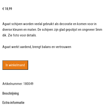
€
18,99
Agaat schijven worden veelal gebruikt als decoratie en komen voor in
diverse kleuren en maten. De schijven zijn glad gepolijst en ongeveer 5mm
dik. Zie foto voor details.
Agaat werkt aardend, brengt balans en vertrouwen
Agaat
In winkelmand
schijf
met
kristal
insluiting
Artikelnummer:
180049
15
Beschrijving
cm
aantal
Extra informatie