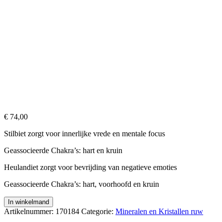
€
74,00
Stilbiet zorgt voor innerlijke vrede en mentale focus
Geassocieerde Chakra’s: hart en kruin
Heulandiet zorgt voor bevrijding van negatieve emoties
Geassocieerde Chakra’s: hart, voorhoofd en kruin
Zwart
In winkelmand
Basalt
Artikelnummer:
170184
Categorie:
Mineralen en Kristallen ruw
geode