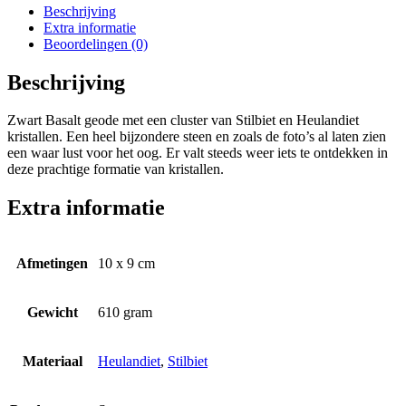
met
Beschrijving
een
Extra informatie
cluster
Beoordelingen (0)
van
Stilbiet
Beschrijving
en
Heulandiet
Zwart Basalt geode met een cluster van Stilbiet en Heulandiet
kristallen
kristallen. Een heel bijzondere steen en zoals de foto’s al laten zien
aantal
een waar lust voor het oog. Er valt steeds weer iets te ontdekken in
deze prachtige formatie van kristallen.
Extra informatie
Afmetingen
10 x 9 cm
Gewicht
610 gram
Materiaal
Heulandiet
,
Stilbiet