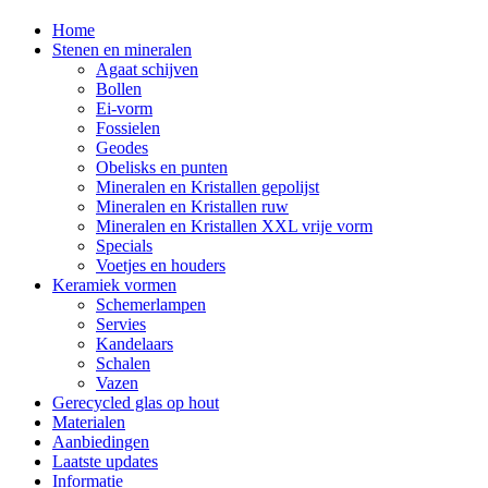
Home
Stenen en mineralen
Agaat schijven
Bollen
Ei-vorm
Fossielen
Geodes
Obelisks en punten
Mineralen en Kristallen gepolijst
Mineralen en Kristallen ruw
Mineralen en Kristallen XXL vrije vorm
Specials
Voetjes en houders
Keramiek vormen
Schemerlampen
Servies
Kandelaars
Schalen
Vazen
Gerecycled glas op hout
Materialen
Aanbiedingen
Laatste updates
Informatie