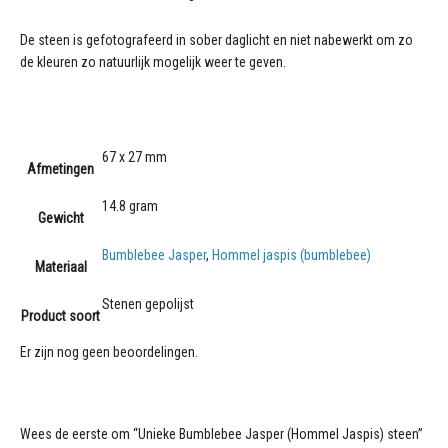
De steen is gefotografeerd in sober daglicht en niet nabewerkt om zo
de kleuren zo natuurlijk mogelijk weer te geven.
67 x 27 mm
Afmetingen
14.8 gram
Gewicht
Bumblebee Jasper
,
Hommel jaspis (bumblebee)
Materiaal
Stenen gepolijst
Product soort
Er zijn nog geen beoordelingen.
Wees de eerste om “Unieke Bumblebee Jasper (Hommel Jaspis) steen”