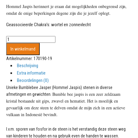
Hommel Jaspis herinnert je eraan dat mogelijkheden onbegrensd zijn, 
omdat de enige beperkingen degene zijn die je jezelf oplegt.
Geassocieerde Chakra’s: wortel en zonnevlecht
Unieke
Bumblebee
In winkelmand
Jasper
Artikelnummer:
170190-19
(Hommel
Beschrijving
Jaspis)
Extra informatie
steen
aantal
Beoordelingen (0)
Unieke Bumblebee Jasper (Hommel Jaspis) stenen in diverse
Bumble bee jaspis is een zeer zeldzaam
afmetingen en gewichten.
kristal bestaande uit gips, zwavel en hematiet. Het is moeilijk en
gevaarlijk om deze steen te delven omdat de mijn zich in een actieve
vulkaan in Indonesië bevindt.
I.v.m. sporen van fosfor in de steen is het verstandig deze steen weg
van kinderen te houden en na gebruik even de handen te wassen.