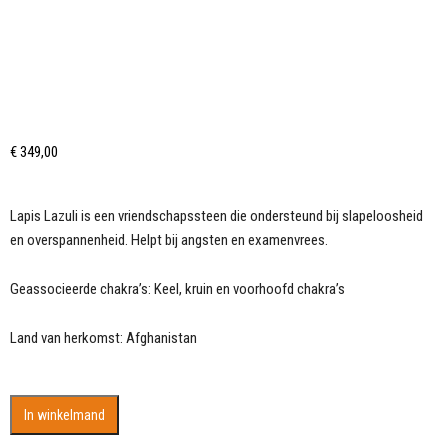
€
349,00
Lapis Lazuli is een vriendschapssteen die ondersteund bij slapeloosheid
en overspannenheid. Helpt bij angsten en examenvrees.
Geassocieerde chakra’s: Keel, kruin en voorhoofd chakra’s
Land van herkomst: Afghanistan
Prachtige
In winkelmand
enorme