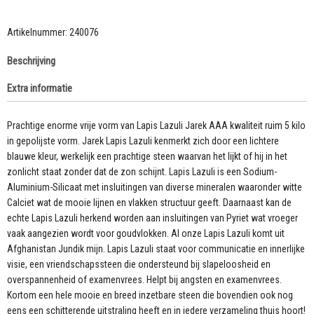
vrije
vorm
van
Artikelnummer:
240076
Lapis
Beschrijving
Lazuli
Jarek
Extra informatie
AAA
kwaliteit
ruim
Prachtige enorme vrije vorm van Lapis Lazuli Jarek AAA kwaliteit ruim 5 kilo
5
in gepolijste vorm. Jarek Lapis Lazuli kenmerkt zich door een lichtere
kilo
blauwe kleur, werkelijk een prachtige steen waarvan het lijkt of hij in het
aantal
zonlicht staat zonder dat de zon schijnt. Lapis Lazuli is een Sodium-
Aluminium-Silicaat met insluitingen van diverse mineralen waaronder witte
Calciet wat de mooie lijnen en vlakken structuur geeft. Daarnaast kan de
echte Lapis Lazuli herkend worden aan insluitingen van Pyriet wat vroeger
vaak aangezien wordt voor goudvlokken. Al onze Lapis Lazuli komt uit
Afghanistan Jundik mijn. Lapis Lazuli staat voor communicatie en innerlijke
visie, een vriendschapssteen die ondersteund bij slapeloosheid en
overspannenheid of examenvrees. Helpt bij angsten en examenvrees.
Kortom een hele mooie en breed inzetbare steen die bovendien ook nog
eens een schitterende uitstraling heeft en in iedere verzameling thuis hoort!