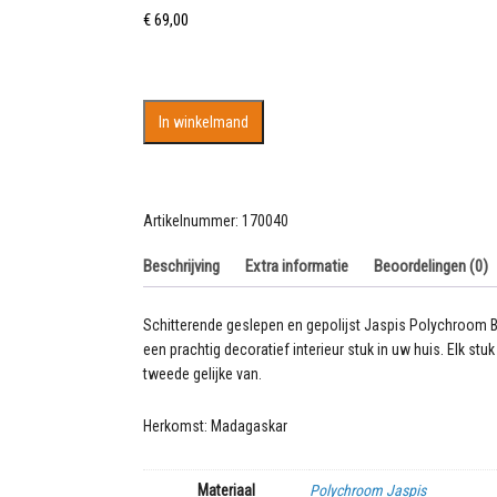
€
69,00
Prachtige
In winkelmand
Bol
van
Polychroom
Jaspis
Artikelnummer:
170040
aantal
Beschrijving
Extra informatie
Beoordelingen (0)
Schitterende geslepen en gepolijst Jaspis Polychroom B
een prachtig decoratief interieur stuk in uw huis. Elk st
tweede gelijke van.
Herkomst: Madagaskar
Materiaal
Polychroom Jaspis