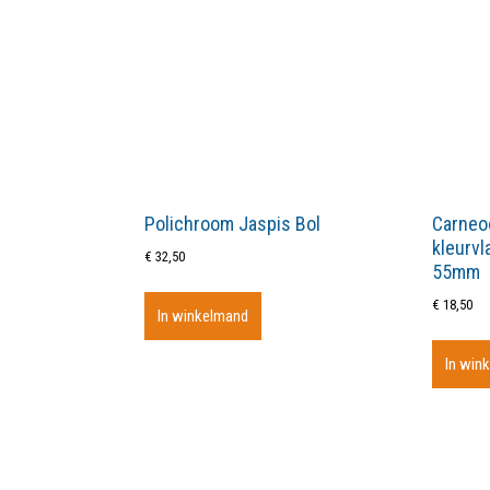
Polichroom Jaspis Bol
Carneoo
kleurvl
€
32,50
55mm
€
18,50
In winkelmand
In win