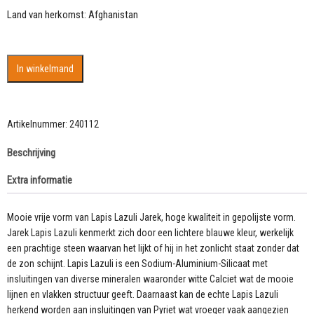
Land van herkomst: Afghanistan
Mooie
In winkelmand
vrije
vorm
van
Lapis
Artikelnummer:
240112
Lazuli
Beschrijving
Jarek
AAA
Extra informatie
kwaliteit
aantal
Mooie vrije vorm van Lapis Lazuli Jarek, hoge kwaliteit in gepolijste vorm.
Jarek Lapis Lazuli kenmerkt zich door een lichtere blauwe kleur, werkelijk
een prachtige steen waarvan het lijkt of hij in het zonlicht staat zonder dat
de zon schijnt. Lapis Lazuli is een Sodium-Aluminium-Silicaat met
insluitingen van diverse mineralen waaronder witte Calciet wat de mooie
lijnen en vlakken structuur geeft. Daarnaast kan de echte Lapis Lazuli
herkend worden aan insluitingen van Pyriet wat vroeger vaak aangezien