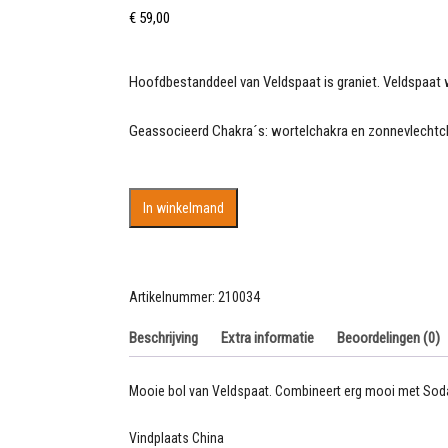
€
59,00
Hoofdbestanddeel van Veldspaat is graniet. Veldspaat 
Geassocieerd Chakra´s: wortelchakra en zonnevlechtc
Mooie
In winkelmand
bol
van
Veldspaat
aantal
Artikelnummer:
210034
Beschrijving
Extra informatie
Beoordelingen (0)
Mooie bol van Veldspaat. Combineert erg mooi met Sodal
Vindplaats China