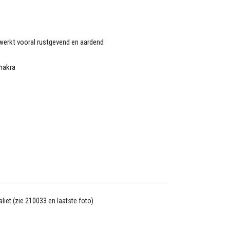
werkt vooral rustgevend en aardend
hakra
iet (zie 210033 en laatste foto)