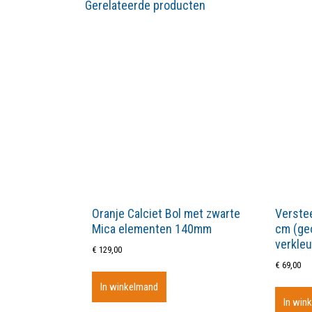
Gerelateerde producten
Oranje Calciet Bol met zwarte
Verstee
Mica elementen 140mm
cm (geo
verkleu
€
129,00
€
69,00
In winkelmand
In win