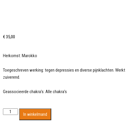
€
35,00
Herkomst: Marokko
Toegeschreven werking: tegen depressies en diverse pijnklachten. Werkt
zuiverend.
Geassocieerde chakra’s: Alle chakra’s
Grote
In winkelmand
bergkristal
scherf
van