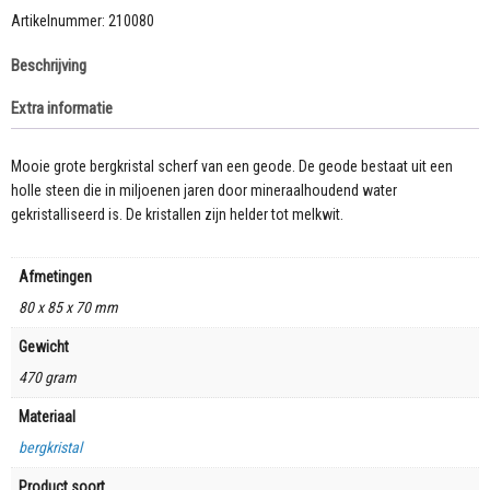
een
Artikelnummer:
210080
geode
Beschrijving
aantal
Extra informatie
Mooie grote bergkristal scherf van een geode. De geode bestaat uit een
holle steen die in miljoenen jaren door mineraalhoudend water
gekristalliseerd is. De kristallen zijn helder tot melkwit.
Afmetingen
80 x 85 x 70 mm
Gewicht
470 gram
Materiaal
bergkristal
Product soort