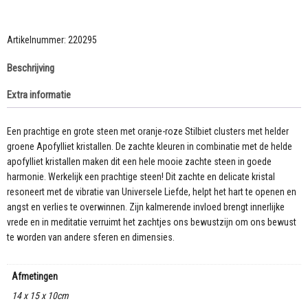
van
oranje-
roze
Artikelnummer:
220295
Stilbiet
Beschrijving
en
groene
Extra informatie
Apofylliet
kristallen
aantal
Een prachtige en grote steen met oranje-roze Stilbiet clusters met helder
groene Apofylliet kristallen. De zachte kleuren in combinatie met de helde
apofylliet kristallen maken dit een hele mooie zachte steen in goede
harmonie. Werkelijk een prachtige steen! Dit zachte en delicate kristal
resoneert met de vibratie van Universele Liefde, helpt het hart te openen en
angst en verlies te overwinnen. Zijn kalmerende invloed brengt innerlijke
vrede en in meditatie verruimt het zachtjes ons bewustzijn om ons bewust
te worden van andere sferen en dimensies.
Afmetingen
14 x 15 x 10cm