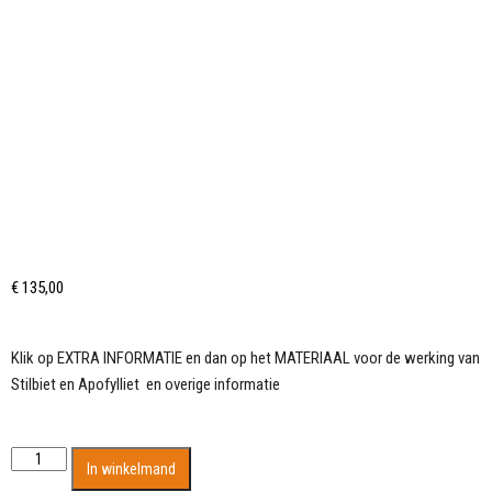
€
135,00
Klik op EXTRA INFORMATIE en dan op het MATERIAAL voor de werking van
Stilbiet en Apofylliet en overige informatie
Groot
In winkelmand
cluster