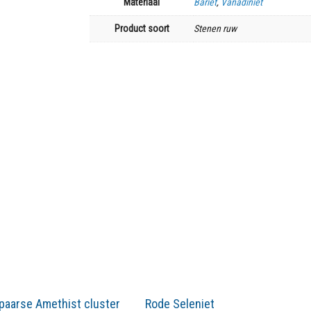
Materiaal
Bariet
,
Vanadiniet
Product soort
Stenen ruw
paarse Amethist cluster
Rode Seleniet