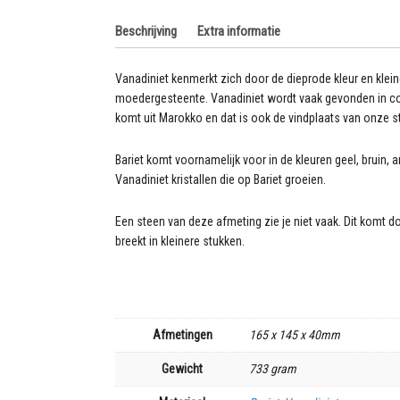
kristallen
van
Beschrijving
Extra informatie
Vanadiniet
op
Vanadiniet kenmerkt zich door de dieprode kleur en klein
een
moedergesteente. Vanadiniet wordt vaak gevonden in com
basis
komt uit Marokko en dat is ook de vindplaats van onze s
van
witte
Bariet komt voornamelijk voor in de kleuren geel, bruin,
Bariet
Vanadiniet kristallen die op Bariet groeien.
733
gram
aantal
Een steen van deze afmeting zie je niet vaak. Dit komt do
breekt in kleinere stukken.
Afmetingen
165 x 145 x 40mm
Gewicht
733 gram