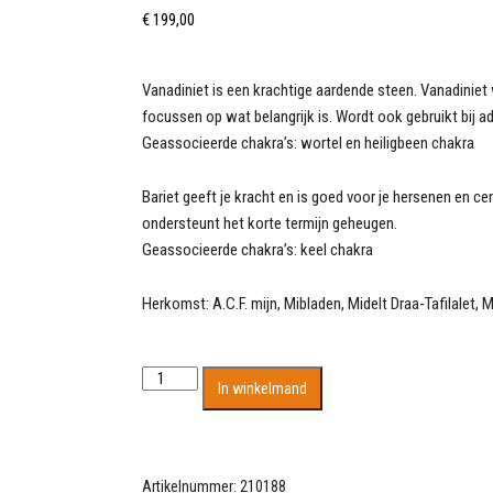
€
199,00
Vanadiniet is een krachtige aardende steen. Vanadinie
focussen op wat belangrijk is. Wordt ook gebruikt bij
Geassocieerde chakra’s: wortel en heiligbeen chakra
Bariet geeft je kracht en is goed voor je hersenen en c
ondersteunt het korte termijn geheugen.
Geassocieerde chakra’s: keel chakra
Herkomst: A.C.F. mijn, Mibladen, Midelt Draa-Tafilalet,
Enorme
In winkelmand
steen
met
prachtige
grote
Artikelnummer:
210188