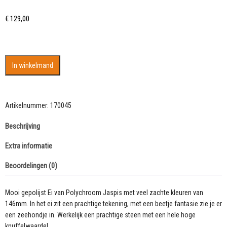
€
129,00
Ei
In winkelmand
van
Polychroom
Jaspis
146
Artikelnummer:
170045
mm
Beschrijving
aantal
Extra informatie
Beoordelingen (0)
Mooi gepolijst Ei van Polychroom Jaspis met veel zachte kleuren van
146mm. In het ei zit een prachtige tekening, met een beetje fantasie zie je er
een zeehondje in. Werkelijk een prachtige steen met een hele hoge
knuffelwaarde!