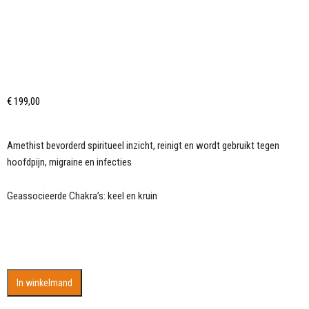
€
199,00
Amethist bevorderd spiritueel inzicht, reinigt en wordt gebruikt tegen
hoofdpijn, migraine en infecties
Geassocieerde Chakra’s: keel en kruin
Amethist
In winkelmand
Geode
aantal