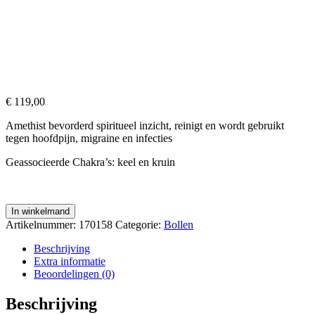
€
119,00
Amethist bevorderd spiritueel inzicht, reinigt en wordt gebruikt
tegen hoofdpijn, migraine en infecties
Geassocieerde Chakra’s: keel en kruin
Amethist
In winkelmand
Bol
Artikelnummer:
170158
Categorie:
Bollen
van
ruim
Beschrijving
8
Extra informatie
cm
Beoordelingen (0)
met
mooie
Beschrijving
paarse