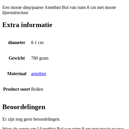
kleur
Een mooie diep/paarse Amethist Bol van ruim 8 cm met mooie
aantal
lijnenstructuur
Extra informatie
diameter
8.1 cm
Gewicht
780 gram
Materiaal
amethist
Product soort
Bollen
Beoordelingen
Er zijn nog geen beoordelingen.
Wees de eerste om “Amethist Bol van ruim 8 cm met mooie paarse