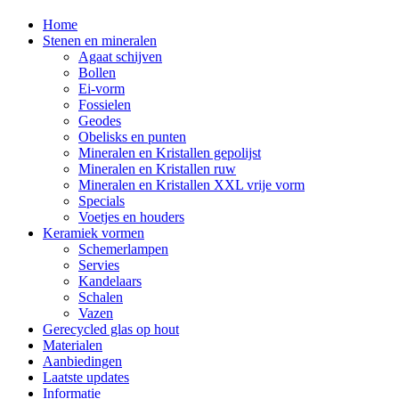
Home
Stenen en mineralen
Agaat schijven
Bollen
Ei-vorm
Fossielen
Geodes
Obelisks en punten
Mineralen en Kristallen gepolijst
Mineralen en Kristallen ruw
Mineralen en Kristallen XXL vrije vorm
Specials
Voetjes en houders
Keramiek vormen
Schemerlampen
Servies
Kandelaars
Schalen
Vazen
Gerecycled glas op hout
Materialen
Aanbiedingen
Laatste updates
Informatie