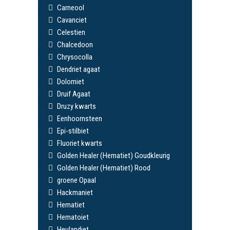
Carneool
Cavanciet
Celestien
Chalcedoon
Chrysocolla
Dendriet agaat
Dolomiet
Druif Agaat
Druzy kwarts
Eenhoornsteen
Epi-stilbiet
Fluoriet kwarts
Golden Healer (Hematiet) Goudkleurig
Golden Healer (Hematiet) Rood
groene Opaal
Hackmaniet
Hematiet
Hematoiet
Heulandiet