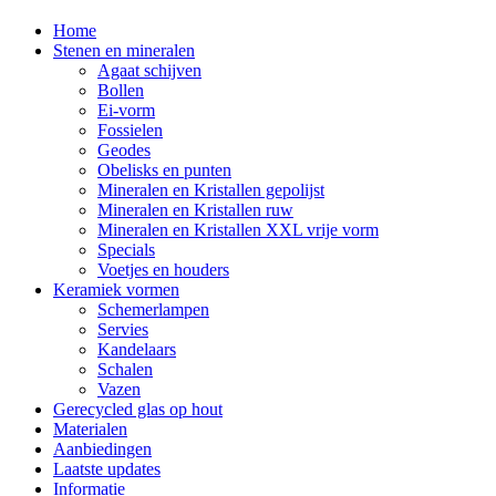
Home
Stenen en mineralen
Agaat schijven
Bollen
Ei-vorm
Fossielen
Geodes
Obelisks en punten
Mineralen en Kristallen gepolijst
Mineralen en Kristallen ruw
Mineralen en Kristallen XXL vrije vorm
Specials
Voetjes en houders
Keramiek vormen
Schemerlampen
Servies
Kandelaars
Schalen
Vazen
Gerecycled glas op hout
Materialen
Aanbiedingen
Laatste updates
Informatie