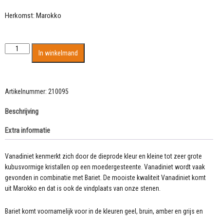
Herkomst: Marokko
Prachtige
In winkelmand
kleine
kristallen
van
Vanadiniet
Artikelnummer:
210095
op
Beschrijving
een
basis
Extra informatie
van
lichtgrijze
Bariet
Vanadiniet kenmerkt zich door de dieprode kleur en kleine tot zeer grote
243
kubusvormige kristallen op een moedergesteente. Vanadiniet wordt vaak
gram
gevonden in combinatie met Bariet. De mooiste kwaliteit Vanadiniet komt
aantal
uit Marokko en dat is ook de vindplaats van onze stenen.
Bariet komt voornamelijk voor in de kleuren geel, bruin, amber en grijs en