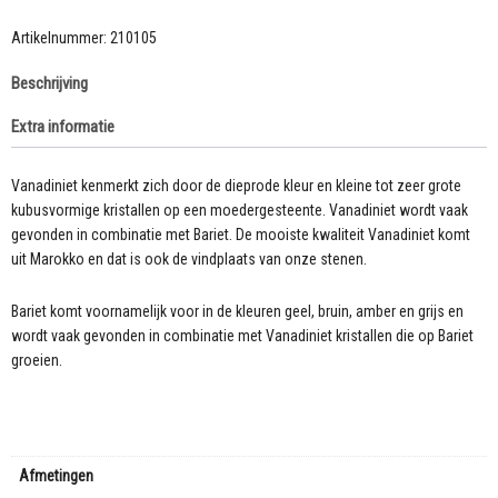
van
Vanadiniet
Artikelnummer:
210105
op
Beschrijving
een
basis
Extra informatie
van
grijze
Bariet
Vanadiniet kenmerkt zich door de dieprode kleur en kleine tot zeer grote
60
kubusvormige kristallen op een moedergesteente. Vanadiniet wordt vaak
gram
gevonden in combinatie met Bariet. De mooiste kwaliteit Vanadiniet komt
aantal
uit Marokko en dat is ook de vindplaats van onze stenen.
Bariet komt voornamelijk voor in de kleuren geel, bruin, amber en grijs en
wordt vaak gevonden in combinatie met Vanadiniet kristallen die op Bariet
groeien.
Afmetingen