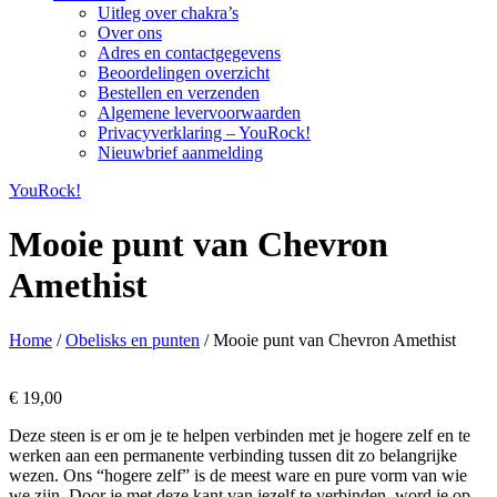
Uitleg over chakra’s
Over ons
Adres en contactgegevens
Beoordelingen overzicht
Bestellen en verzenden
Algemene levervoorwaarden
Privacyverklaring – YouRock!
Nieuwbrief aanmelding
YouRock!
Mooie punt van Chevron
Amethist
Home
/
Obelisks en punten
/ Mooie punt van Chevron Amethist
€
19,00
Deze steen is er om je te helpen verbinden met je hogere zelf en te
werken aan een permanente verbinding tussen dit zo belangrijke
wezen. Ons “hogere zelf” is de meest ware en pure vorm van wie
we zijn. Door je met deze kant van jezelf te verbinden, word je op