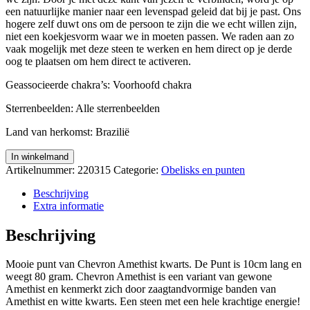
een natuurlijke manier naar een levenspad geleid dat bij je past. Ons
hogere zelf duwt ons om de persoon te zijn die we echt willen zijn,
niet een koekjesvorm waar we in moeten passen. We raden aan zo
vaak mogelijk met deze steen te werken en hem direct op je derde
oog te plaatsen om hem direct te activeren.
Geassocieerde chakra’s: Voorhoofd chakra
Sterrenbeelden: Alle sterrenbeelden
Land van herkomst: Brazilië
Mooie
In winkelmand
punt
Artikelnummer:
220315
Categorie:
Obelisks en punten
van
Chevron
Beschrijving
Amethist
Extra informatie
aantal
Beschrijving
Mooie punt van Chevron Amethist kwarts. De Punt is 10cm lang en
weegt 80 gram. Chevron Amethist is een variant van gewone
Amethist en kenmerkt zich door zaagtandvormige banden van
Amethist en witte kwarts. Een steen met een hele krachtige energie!