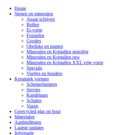
Home
Stenen en mineralen
Agaat schijven
Bollen
Ei-vorm
Fossielen
Geodes
Obelisks en punten
Mineralen en Kristallen gepolijst
Mineralen en Kristallen ruw
Mineralen en Kristallen XXL vrije vorm
Specials
Voetjes en houders
Keramiek vormen
Schemerlampen
Servies
Kandelaars
Schalen
Vazen
Gerecycled glas op hout
Materialen
Aanbiedingen
Laatste updates
Informatie