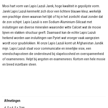
aantal
Mooi hart vorm van Lapis Lazuli Jarek, hoge kwaliteit in gepolijste vorm.
Jarek Lapis Lazuli kenmerkt zich door een lichtere blauwe kleur, werkelijk
een prachtige steen waarvan het lijkt of hij in het zonlicht staat zonder dat
de zon schijnt. Lapis Lazuli is een Sodium-Aluminium-Silicaat met
insluitingen van diverse mineralen waaronder witte Calciet wat de mooie
lijnen en vlakken structuur geeft. Daarnaast kan de echte Lapis Lazuli
herkend worden aan insluitingen van Pyriet wat vroeger vaak aangezien
wordt voor goudvlokken. Al onze Lapis Lazuli komt uit Afghanistan Jundik
mijn. Lapis Lazuli staat voor communicatie en innerlijke visie, een
vriendschapssteen die ondersteund bij slapeloosheid en overspannenheid
of examenvrees. Helpt bij angsten en examenvrees. Kortom een hele mooie
en breed inzetbare steen.
Afmetingen
6.5 x 6.5 x 2cm