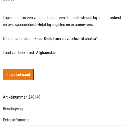
Lapis Lazuli is een vriendschapssteen die ondersteund bij slapeloosheid
en overspannenheid. Helpt bij angsten en examenvrees.
Geassocieerde chakra’s: Keel, kruin en voorhoofd chakra’s
Land van herkomst: Afghanistan
Mooi
In winkelmand
hart
vorm
van
Lapis
Artikelnummer:
240149
Lazuli
Beschrijving
Jarek
AAA
Extra informatie
kwaliteit