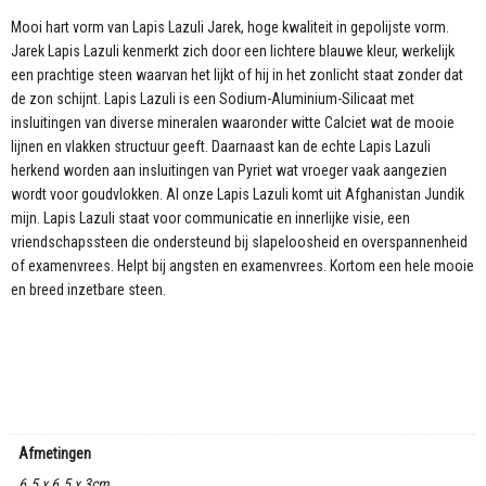
aantal
Mooi hart vorm van Lapis Lazuli Jarek, hoge kwaliteit in gepolijste vorm.
Jarek Lapis Lazuli kenmerkt zich door een lichtere blauwe kleur, werkelijk
een prachtige steen waarvan het lijkt of hij in het zonlicht staat zonder dat
de zon schijnt. Lapis Lazuli is een Sodium-Aluminium-Silicaat met
insluitingen van diverse mineralen waaronder witte Calciet wat de mooie
lijnen en vlakken structuur geeft. Daarnaast kan de echte Lapis Lazuli
herkend worden aan insluitingen van Pyriet wat vroeger vaak aangezien
wordt voor goudvlokken. Al onze Lapis Lazuli komt uit Afghanistan Jundik
mijn. Lapis Lazuli staat voor communicatie en innerlijke visie, een
vriendschapssteen die ondersteund bij slapeloosheid en overspannenheid
of examenvrees. Helpt bij angsten en examenvrees. Kortom een hele mooie
en breed inzetbare steen.
Afmetingen
6.5 x 6.5 x 3cm