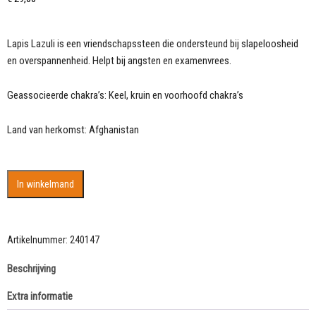
Lapis Lazuli is een vriendschapssteen die ondersteund bij slapeloosheid
en overspannenheid. Helpt bij angsten en examenvrees.
Geassocieerde chakra’s: Keel, kruin en voorhoofd chakra’s
Land van herkomst: Afghanistan
Mooi
In winkelmand
hart
vorm
van
Lapis
Artikelnummer:
240147
Lazuli
Beschrijving
Jarek
AAA
Extra informatie
kwaliteit