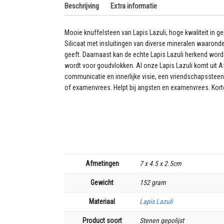
aantal
Beschrijving
Extra informatie
Mooie knuffelsteen van Lapis Lazuli, hoge kwaliteit in g
Silicaat met insluitingen van diverse mineralen waaronde
geeft. Daarnaast kan de echte Lapis Lazuli herkend word
wordt voor goudvlokken. Al onze Lapis Lazuli komt uit Af
communicatie en innerlijke visie, een vriendschapsstee
of examenvrees. Helpt bij angsten en examenvrees. Kort
Afmetingen
7 x 4.5 x 2.5cm
Gewicht
152 gram
Materiaal
Lapis Lazuli
Product soort
Stenen gepolijst