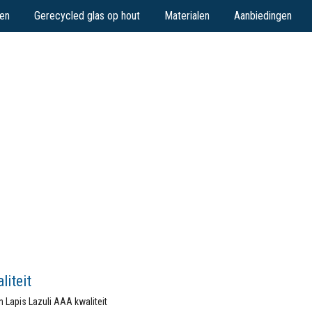
en
Gerecycled glas op hout
Materialen
Aanbiedingen
liteit
n Lapis Lazuli AAA kwaliteit