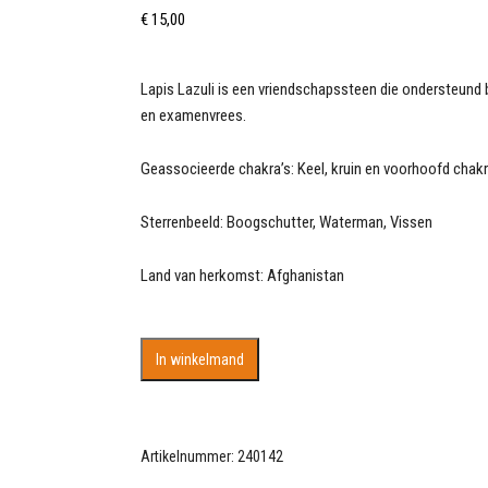
€
15,00
Lapis Lazuli is een vriendschapssteen die ondersteund 
en examenvrees.
Geassocieerde chakra’s: Keel, kruin en voorhoofd chakr
Sterrenbeeld: Boogschutter, Waterman, Vissen
Land van herkomst: Afghanistan
Knuffelsteen
In winkelmand
van
Lapis
Lazuli
AAA
Artikelnummer:
240142
kwaliteit