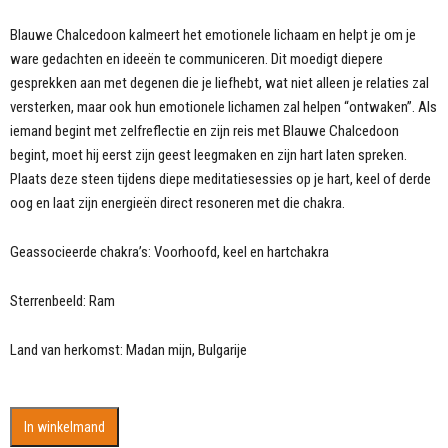
Blauwe Chalcedoon kalmeert het emotionele lichaam en helpt je om je
ware gedachten en ideeën te communiceren. Dit moedigt diepere
gesprekken aan met degenen die je liefhebt, wat niet alleen je relaties zal
versterken, maar ook hun emotionele lichamen zal helpen “ontwaken”. Als
iemand begint met zelfreflectie en zijn reis met Blauwe Chalcedoon
begint, moet hij eerst zijn geest leegmaken en zijn hart laten spreken.
Plaats deze steen tijdens diepe meditatiesessies op je hart, keel of derde
oog en laat zijn energieën direct resoneren met die chakra.
Geassocieerde chakra’s: Voorhoofd, keel en hartchakra
Sterrenbeeld: Ram
Land van herkomst: Madan mijn, Bulgarije
Grijze
In winkelmand
Chalcedoon