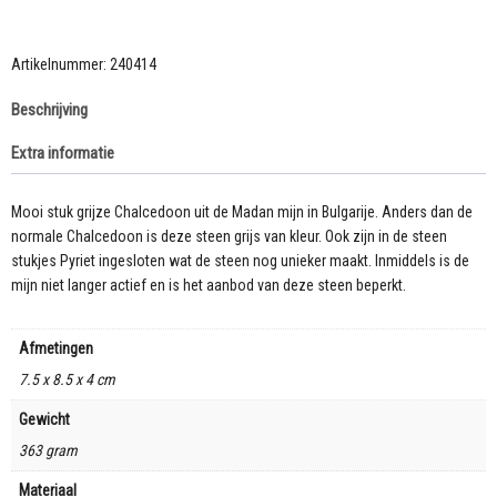
uit
de
Madan
Artikelnummer:
240414
mijn
Beschrijving
in
Bulgarije
Extra informatie
aantal
Mooi stuk grijze Chalcedoon uit de Madan mijn in Bulgarije. Anders dan de
normale Chalcedoon is deze steen grijs van kleur. Ook zijn in de steen
stukjes Pyriet ingesloten wat de steen nog unieker maakt. Inmiddels is de
mijn niet langer actief en is het aanbod van deze steen beperkt.
Afmetingen
7.5 x 8.5 x 4 cm
Gewicht
363 gram
Materiaal