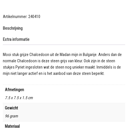
uit
de
Madan
Artikelnummer:
240410
mijn
Beschrijving
in
Bulgarije
Extra informatie
aantal
Mooi stuk grijze Chalcedoon uit de Madan mijn in Bulgarije. Anders dan de
normale Chalcedoon is deze steen grijs van kleur. Ook zijn in de steen
stukjes Pyriet ingesloten wat de steen nog unieker maakt. Inmiddels is de
mijn niet langer actief en is het aanbod van deze steen beperkt.
Afmetingen
7.5 x 7.5 x 1.5 cm
Gewicht
96 gram
Materiaal