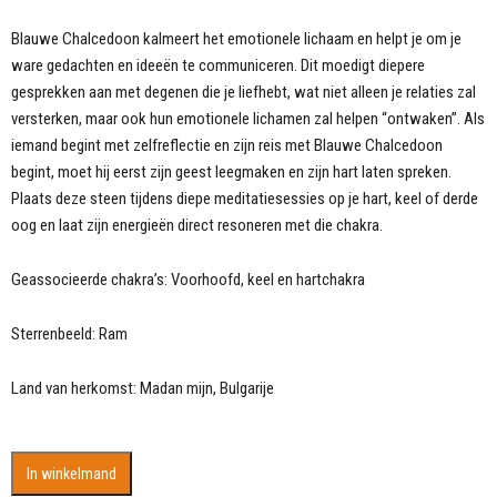
Blauwe Chalcedoon kalmeert het emotionele lichaam en helpt je om je
ware gedachten en ideeën te communiceren. Dit moedigt diepere
gesprekken aan met degenen die je liefhebt, wat niet alleen je relaties zal
versterken, maar ook hun emotionele lichamen zal helpen “ontwaken”. Als
iemand begint met zelfreflectie en zijn reis met Blauwe Chalcedoon
begint, moet hij eerst zijn geest leegmaken en zijn hart laten spreken.
Plaats deze steen tijdens diepe meditatiesessies op je hart, keel of derde
oog en laat zijn energieën direct resoneren met die chakra.
Geassocieerde chakra’s: Voorhoofd, keel en hartchakra
Sterrenbeeld: Ram
Land van herkomst: Madan mijn, Bulgarije
Grijze
In winkelmand
Chalcedoon