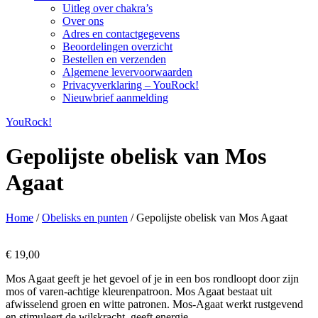
Uitleg over chakra’s
Over ons
Adres en contactgegevens
Beoordelingen overzicht
Bestellen en verzenden
Algemene levervoorwaarden
Privacyverklaring – YouRock!
Nieuwbrief aanmelding
YouRock!
Gepolijste obelisk van Mos
Agaat
Home
/
Obelisks en punten
/ Gepolijste obelisk van Mos Agaat
€
19,00
Mos Agaat geeft je het gevoel of je in een bos rondloopt door zijn
mos of varen-achtige kleurenpatroon. Mos Agaat bestaat uit
afwisselend groen en witte patronen. Mos-Agaat werkt rustgevend
en stimuleert de wilskracht, geeft energie.