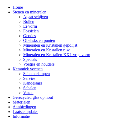
Home
Stenen en mineralen
Agaat schijven
Bollen
Ei-vorm
Fossielen
Geodes
Obelisks en punten
Mineralen en Kristallen gepolijst
Mineralen en Kristallen ruw
Mineralen en Kristallen XXL vrije vorm
Specials
Voetjes en houders
Keramiek vormen
Schemerlampen
Servies
Kandelaars
Schalen
Vazen
Gerecycled glas op hout
Materialen
Aanbiedingen
Laatste updates
Informatie