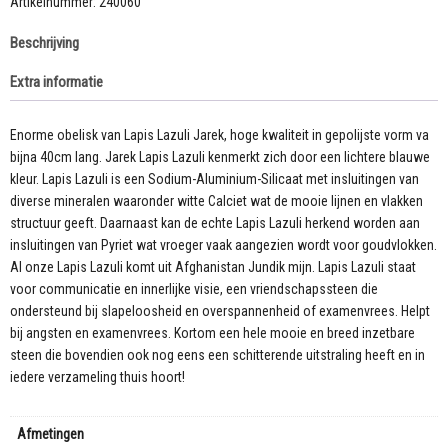
Lazuli
Artikelnummer:
240060
AAA
Beschrijving
kwaliteit
375mm!
Extra informatie
aantal
Enorme obelisk van Lapis Lazuli Jarek, hoge kwaliteit in gepolijste vorm va
bijna 40cm lang. Jarek Lapis Lazuli kenmerkt zich door een lichtere blauwe
kleur. Lapis Lazuli is een Sodium-Aluminium-Silicaat met insluitingen van
diverse mineralen waaronder witte Calciet wat de mooie lijnen en vlakken
structuur geeft. Daarnaast kan de echte Lapis Lazuli herkend worden aan
insluitingen van Pyriet wat vroeger vaak aangezien wordt voor goudvlokken.
Al onze Lapis Lazuli komt uit Afghanistan Jundik mijn. Lapis Lazuli staat
voor communicatie en innerlijke visie, een vriendschapssteen die
ondersteund bij slapeloosheid en overspannenheid of examenvrees. Helpt
bij angsten en examenvrees. Kortom een hele mooie en breed inzetbare
steen die bovendien ook nog eens een schitterende uitstraling heeft en in
iedere verzameling thuis hoort!
Afmetingen