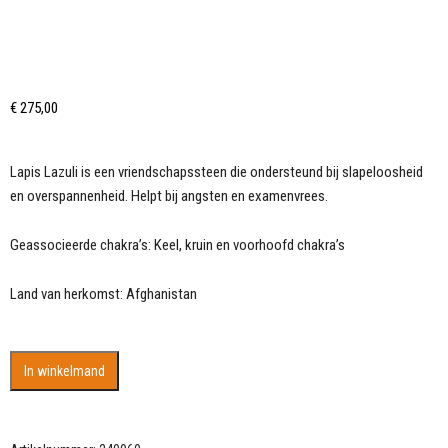
€
275,00
Lapis Lazuli is een vriendschapssteen die ondersteund bij slapeloosheid
en overspannenheid. Helpt bij angsten en examenvrees.
Geassocieerde chakra’s: Keel, kruin en voorhoofd chakra’s
Land van herkomst: Afghanistan
Enorme
In winkelmand
obelisk
van
Lapis