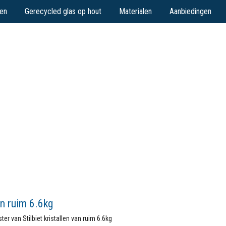
en
Gerecycled glas op hout
Materialen
Aanbiedingen
an ruim 6.6kg
er van Stilbiet kristallen van ruim 6.6kg