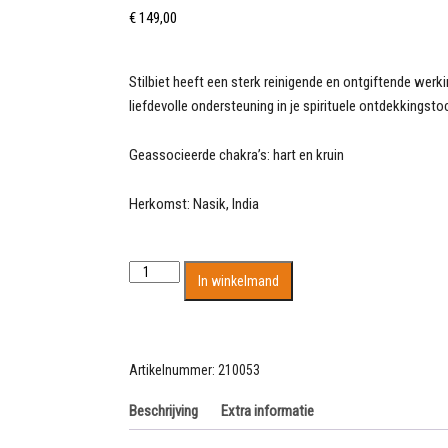
€
149,00
Stilbiet heeft een sterk reinigende en ontgiftende werkin
liefdevolle ondersteuning in je spirituele ontdekkingsto
Geassocieerde chakra’s: hart en kruin
Herkomst: Nasik, India
Enorm
In winkelmand
cluster
van
Stilbiet
kristallen
Artikelnummer:
210053
van
ruim
Beschrijving
Extra informatie
6.6kg
aantal