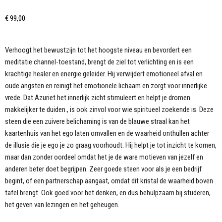
€
99,00
Verhoogt het bewustzijn tot het hoogste niveau en bevordert een
meditatie channel-toestand, brengt de ziel tot verlichting en is een
krachtige healer en energie geleider. Hij verwijdert emotioneel afval en
oude angsten en reinigt het emotionele lichaam en zorgt voor innerlijke
vrede. Dat Azuriet het innerlijk zicht stimuleert en helpt je dromen
makkelijker te duiden., is ook zinvol voor wie spiritueel zoekende is. Deze
steen die een zuivere belichaming is van de blauwe straal kan het
kaartenhuis van het ego laten omvallen en de waarheid onthullen achter
de illusie die je ego je zo graag voorhoudt. Hij helpt je tot inzicht te komen,
maar dan zonder oordeel omdat het je de ware motieven van jezelf en
anderen beter doet begrijpen. Zeer goede steen voor als je een bedrijf
begint, of een partnerschap aangaat, omdat dit kristal de waarheid boven
tafel brengt. Ook goed voor het denken, en dus behulpzaam bij studeren,
het geven van lezingen en het geheugen.