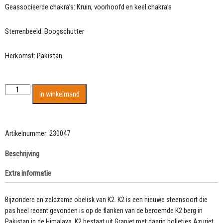
Geassocieerde chakra’s: Kruin, voorhoofd en keel chakra’s
Sterrenbeeld: Boogschutter
Herkomst: Pakistan
Bijzondere
In winkelmand
en
zeldzame
obelisk
van
Artikelnummer:
230047
K2
Beschrijving
aantal
Extra informatie
Bijzondere en zeldzame obelisk van K2. K2 is een nieuwe steensoort die
pas heel recent gevonden is op de flanken van de beroemde K2 berg in
Pakistan in de Himalaya. K2 bestaat uit Graniet met daarin bolletjes Azuriet.