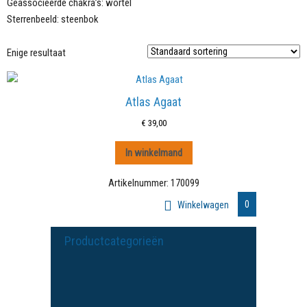
Geassocieerde chakra’s: wortel
Sterrenbeeld: steenbok
Enige resultaat
Atlas Agaat
€
39,00
In winkelmand
Artikelnummer:
170099
0
Winkelwagen
Productcategorieën